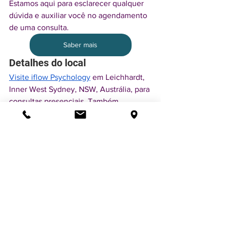
Estamos aqui para esclarecer qualquer 
dúvida e auxiliar você no agendamento 
de uma consulta.
Saber mais
Detalhes do local
Visite iflow Psychology
 em Leichhardt, 
Inner West Sydney, NSW, Austrália, para 
consultas presenciais. Também 
oferecemos serviços convenientes de 
telessaúde, garantindo acessibilidade 
independentemente da sua localização.
Isenção de responsabilidade
As informações neste site são apenas 
para fins informativos. Antes de tomar 
qualquer decisão, recomendamos 
consultar o seu médico assistente, 