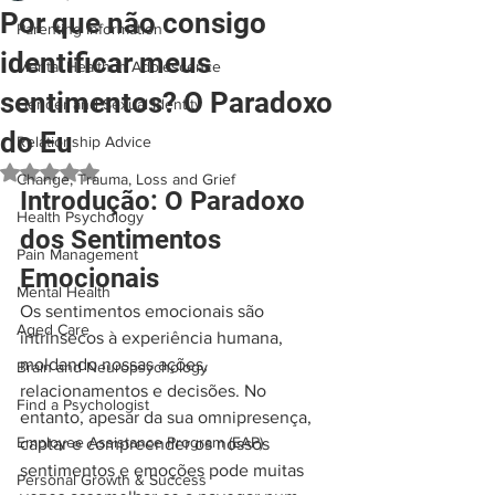
Por que não consigo
Parenting Information
identificar meus
Mental Health in Adolescence
sentimentos? O Paradoxo
Gender and Sexual Identity
do Eu
Relationship Advice
Rated NaN out of 5 stars.
Change, Trauma, Loss and Grief
Introdução: O Paradoxo 
Health Psychology
dos Sentimentos 
Pain Management
Emocionais
Mental Health
Os sentimentos emocionais são 
Aged Care
intrínsecos à experiência humana, 
moldando nossas ações, 
Brain and Neuropsychology
relacionamentos e decisões. No 
Find a Psychologist
entanto, apesar da sua omnipresença, 
Employee Assistance Program (EAP)
captar e compreender os nossos 
sentimentos e emoções pode muitas 
Personal Growth & Success