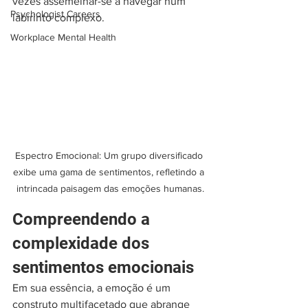
vezes assemelhar-se a navegar num 
Psychologist Careers
labirinto complexo.
Workplace Mental Health
Espectro Emocional: Um grupo diversificado 
exibe uma gama de sentimentos, refletindo a 
intrincada paisagem das emoções humanas.
Compreendendo a 
complexidade dos 
sentimentos emocionais
Em sua essência, a emoção é um 
construto multifacetado que abrange 